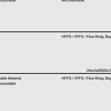
mpostable
Microwavable
HFFS / VFFS / Flow Wrap, Bags
https://ea8520b
able Material,
HFFS / VFFS / Flow Wrap, Bags
mpostable