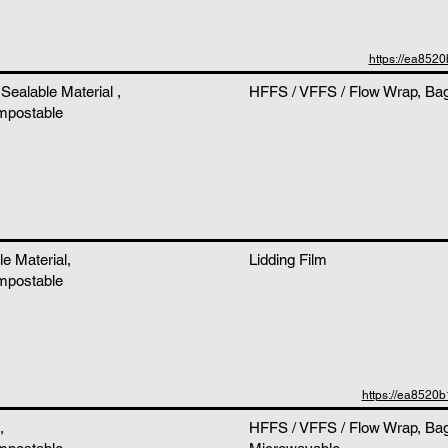
https://ea852
Sealable Material ,
HFFS / VFFS / Flow Wrap, Bags
mpostable
e Material,
Lidding Film
mpostable
https://ea8520
,
HFFS / VFFS / Flow Wrap, Ba