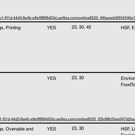
0b1-f31d-44d3-8a4b-e8e9f889d03d.usrfiles.com/ugd/ea8520_f46aeacbf2654546a1
23, 30, 45
, Printing
YES
HSF, E
23, 30
YES
Enviro
FoodT
b1-f31d-44d3-8a4b-e8e9f889d03d.usrfiles.com/ugd/ea8520_f26c88b55ee047d2ba
23, 30
gs, Ovenable and
YES
HSF, Li