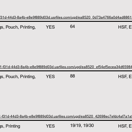
1-f31d-44d3-8a4b-e8e9f889d03d.usrfiles.com/ugd/ea8520_0d73a4766a0d4ad886
64
, Pouch, Printing,
YES
HSF, E
0b1-f31d-44d3-8a4b-e8e9f889d03d.usrfiles.com/ugd/ea8520_ef54ef5ecea34d6598
88
, Pouch, Printing,
YES
HSF, E
b1-f31d-44d3-8a4b-e8e9f889d03d.usrfiles.com/ugd/ea8520_42698ec7efdc4af7a1
19/19, 19/30
, Printing
YES
HSF, E