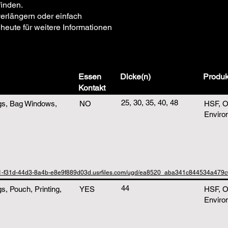
finden.
erlängern oder einfach
heute für weitere Informationen
Essen
Dicke(n)
Produk
Kontakt
25, 30, 35, 40, 48
gs, Bag Windows,
NO
HSF, O
Enviro
b1-f31d-44d3-8a4b-e8e9f889d03d.usrfiles.com/ugd/ea8520_aba341c844534a479c
44
, Pouch, Printing,
YES
HSF, O
Enviro