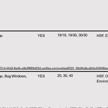
19/19, 19/30, 30/30
gs
YES
HSF, E
1-f31d-44d3-8a4b-e8e9f889d03d.usrfiles.com/ugd/ea8520_08d4bdbcdb0e45848b
20, 30, 40
gs, Bag Windows,
YES
HSF, O
Enviro