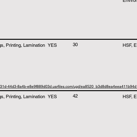
Enviro
30
, Printing, Lamination
YES
HSF, E
1-f31d-44d3-8a4b-e8e9f889d03d.usrfiles.com/ugd/ea8520_b3d8d8ea4eea411b94
42
, Printing, Lamination
YES
HSF, E