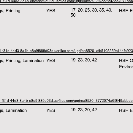
b1-f31d-44d3-8a4b-e8e9f889d03d.usrfiles.com/ugd/ea8520_3f4ce8fc42ed4971aa
17, 20, 25, 30, 35, 40,
, Printing
YES
HSF, E
50
b1-f31d-44d3-8a4b-e8e9f889d03d.usrfiles.com/ugd/ea8520_efb5105259c144fb92
19, 23, 30, 42
, Printing, Lamination
YES
HSF, O
Enviro
b1-f31d-44d3-8a4b-e8e9f889d03d.usrfiles.com/ugd/ea8520_3772074a6f8f49abbe
19, 23, 30, 42
s, Lamination
YES
HSF, E